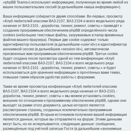
«phpBB Teams») используют информацию, полученную во время любой из
ваших пользовательских сессий (в дальнейшем «ваша информация»).
Ваша информация собирается двумя способами. Во-первых, просмотр
«Клуб любителей классики ВАЗ-2107, ВАЗ 2104 и всего модельного ряда
начиная от ВАЗ-2101 - доработка, тюнинг, ремонт, советы.» приведёт к
созданию программным обеспечением phpBB определённого числа
cookies (небольшие текстовые файлы, загружаемые в папку временных
файлов вашего браузера). Первые две cookie содержат только
идентификатор пользователя (в дальнейшем «user-id») и идентификатор
анонимной сессии (в дальнейшем «session-id»), автоматически
присвоенные вам программным обеспечением phpBB. Третья cookie
будет создана после просмотра одной из тем конференции «Клуб
любителей классики ВАЗ-2107, ВАЗ 2104 и всего модельного ряда
начиная от ВАЗ-2101 - доработка, тюнинг, ремонт, советы.» и будет
использоваться для хранения информации о прочтённых вами темах,
повышая таким образом удобство работы с форумами.
Также во время просмотра конференции «Клуб любителей классики
ВАЗ-2107, ВАЗ 2104 и всего модельного ряда начиная от ВАЗ-2101 -
доработка, тюнинг, ремонт, советы.» мы можем установить cookies,
внешние по отношению к программному обеспечению phpBB, однако они
выходят за рамки этого документа, целью которого является
рассмотрение страниц, созданных исключительно программным
обеспечением phpBB. Вторым источником получения вашей информации
являются данные, которые вы отправляете на форум. Этими данными
могут быть, но не исчерпываются, следующие данные: сообщения,
размещённые под учётной записью Гостя (в дальнейшем «анонимные