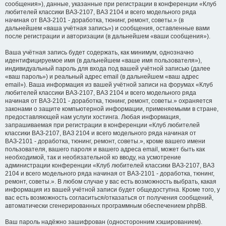
сообщения»), данные, указанные при регистрации в конференции «Клуб
любителей классики ВАЗ-2107, ВАЗ 2104 и всего модельного ряда
начиная от ВАЗ-2101 - доработка, тюнинг, ремонт, советы.» (в
дальнейшем «ваша учётная запись») и сообщения, оставленные вами
после регистрации и авторизации (в дальнейшем «ваши сообщения»).
Ваша учётная запись будет содержать, как минимум, однозначно
идентифицируемое имя (в дальнейшем «ваше имя пользователя»),
индивидуальный пароль для входа под вашей учётной записью (далее
«ваш пароль») и реальный адрес email (в дальнейшем «ваш адрес
email»). Ваша информация из вашей учётной записи на форумах «Клуб
любителей классики ВАЗ-2107, ВАЗ 2104 и всего модельного ряда
начиная от ВАЗ-2101 - доработка, тюнинг, ремонт, советы.» охраняется
законами о защите компьютерной информации, применяемыми в стране,
предоставляющей нам услуги хостинга. Любая информация,
запрашиваемая при регистрации в конференции «Клуб любителей
классики ВАЗ-2107, ВАЗ 2104 и всего модельного ряда начиная от
ВАЗ-2101 - доработка, тюнинг, ремонт, советы.», кроме вашего имени
пользователя, вашего пароля и вашего адреса email, может быть как
необходимой, так и необязательной ко вводу, на усмотрение
администрации конференции «Клуб любителей классики ВАЗ-2107, ВАЗ
2104 и всего модельного ряда начиная от ВАЗ-2101 - доработка, тюнинг,
ремонт, советы.». В любом случае у вас есть возможность выбрать, какая
информация из вашей учётной записи будет общедоступна. Кроме того, у
вас есть возможность согласиться/отказаться от получения сообщений,
автоматически сгенерированных программным обеспечением phpBB.
Ваш пароль надёжно зашифрован (односторонним хэшированием).