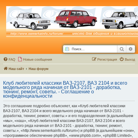
Поиск
Ра
FAQ
Новые сообщения
Р
е
г
и
с
т
р
а
ц
и
я
Выход
Наш сайт
Наш форум
Клуб любителей классики ВАЗ-2107, ВАЗ 2104 и всего
модельного ряда начиная от ВАЗ-2101 - доработка,
тюнинг, ремонт, советы. - Соглашение о
конфиденциальности
Это соглашение подробно объясняет, как «Клуб любителей классики
ВАЗ-2107, ВАЗ 2104 и всего модельного ряда начиная от ВАЗ-2101 -
доработка, тюнинг, ремонт, советы.» и его подразделения (в дальнейшем
«мы», «наш», «Клуб любителей классики ВАЗ-2107, ВАЗ 2104 и всего
модельного ряда начиная от ВАЗ-2101 - доработка, тюнинг, ремонт,
советы.», «http://www.semerkainfo.ru/forum») и phpBB (в дальнейшем «они»,
«программное обеспечение phpBB», «www.phpbb.com», «phpBB Limited»,