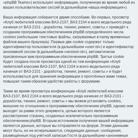
«phpBB Teams») используют информацию, полученную во время любой из
ваших пользовательских сессий (в дальнейшем «ваша информация»).
Ваша информация собирается двумя способами. Во-первых, просмотр
«Клуб любителей классики ВАЗ-2107, ВАЗ 2104 и всего модельного ряда
начиная от ВАЗ-2101 - доработка, тюнинг, ремонт, советы.» приведёт к
созданию программным обеспечением phpBB определённого числа
cookies (небольшие текстовые файлы, загружаемые в папку временных
файлов вашего браузера). Первые две cookie содержат только
идентификатор пользователя (в дальнейшем «user-id») и идентификатор
анонимной сессии (в дальнейшем «session-id»), автоматически
присвоенные вам программным обеспечением phpBB. Третья cookie
будет создана после просмотра одной из тем конференции «Клуб
любителей классики ВАЗ-2107, ВАЗ 2104 и всего модельного ряда
начиная от ВАЗ-2101 - доработка, тюнинг, ремонт, советы.» и будет
использоваться для хранения информации о прочтённых вами темах,
повышая таким образом удобство работы с форумами.
Также во время просмотра конференции «Клуб любителей классики
ВАЗ-2107, ВАЗ 2104 и всего модельного ряда начиная от ВАЗ-2101 -
доработка, тюнинг, ремонт, советы.» мы можем установить cookies,
внешние по отношению к программному обеспечению phpBB, однако они
выходят за рамки этого документа, целью которого является
рассмотрение страниц, созданных исключительно программным
обеспечением phpBB. Вторым источником получения вашей информации
являются данные, которые вы отправляете на форум. Этими данными
могут быть, но не исчерпываются, следующие данные: сообщения,
размещённые под учётной записью Гостя (в дальнейшем «анонимные