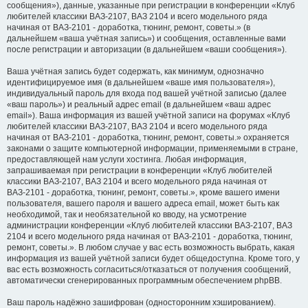
сообщения»), данные, указанные при регистрации в конференции «Клуб
любителей классики ВАЗ-2107, ВАЗ 2104 и всего модельного ряда
начиная от ВАЗ-2101 - доработка, тюнинг, ремонт, советы.» (в
дальнейшем «ваша учётная запись») и сообщения, оставленные вами
после регистрации и авторизации (в дальнейшем «ваши сообщения»).
Ваша учётная запись будет содержать, как минимум, однозначно
идентифицируемое имя (в дальнейшем «ваше имя пользователя»),
индивидуальный пароль для входа под вашей учётной записью (далее
«ваш пароль») и реальный адрес email (в дальнейшем «ваш адрес
email»). Ваша информация из вашей учётной записи на форумах «Клуб
любителей классики ВАЗ-2107, ВАЗ 2104 и всего модельного ряда
начиная от ВАЗ-2101 - доработка, тюнинг, ремонт, советы.» охраняется
законами о защите компьютерной информации, применяемыми в стране,
предоставляющей нам услуги хостинга. Любая информация,
запрашиваемая при регистрации в конференции «Клуб любителей
классики ВАЗ-2107, ВАЗ 2104 и всего модельного ряда начиная от
ВАЗ-2101 - доработка, тюнинг, ремонт, советы.», кроме вашего имени
пользователя, вашего пароля и вашего адреса email, может быть как
необходимой, так и необязательной ко вводу, на усмотрение
администрации конференции «Клуб любителей классики ВАЗ-2107, ВАЗ
2104 и всего модельного ряда начиная от ВАЗ-2101 - доработка, тюнинг,
ремонт, советы.». В любом случае у вас есть возможность выбрать, какая
информация из вашей учётной записи будет общедоступна. Кроме того, у
вас есть возможность согласиться/отказаться от получения сообщений,
автоматически сгенерированных программным обеспечением phpBB.
Ваш пароль надёжно зашифрован (односторонним хэшированием).