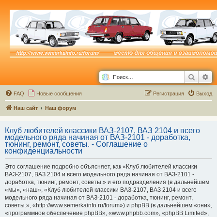
Поиск
Ра
FAQ
Новые сообщения
Р
е
г
и
с
т
р
а
ц
и
я
Выход
Наш сайт
Наш форум
Клуб любителей классики ВАЗ-2107, ВАЗ 2104 и всего
модельного ряда начиная от ВАЗ-2101 - доработка,
тюнинг, ремонт, советы. - Соглашение о
конфиденциальности
Это соглашение подробно объясняет, как «Клуб любителей классики
ВАЗ-2107, ВАЗ 2104 и всего модельного ряда начиная от ВАЗ-2101 -
доработка, тюнинг, ремонт, советы.» и его подразделения (в дальнейшем
«мы», «наш», «Клуб любителей классики ВАЗ-2107, ВАЗ 2104 и всего
модельного ряда начиная от ВАЗ-2101 - доработка, тюнинг, ремонт,
советы.», «http://www.semerkainfo.ru/forum») и phpBB (в дальнейшем «они»,
«программное обеспечение phpBB», «www.phpbb.com», «phpBB Limited»,