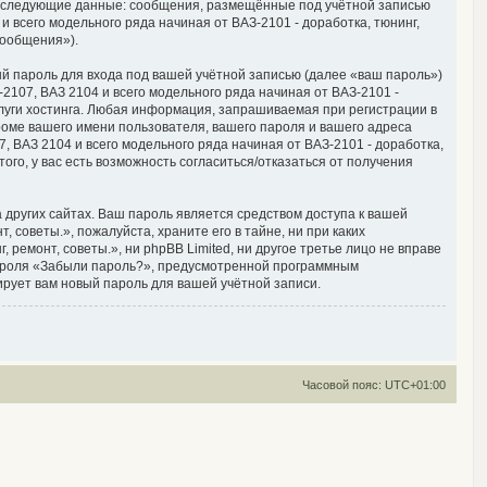
, следующие данные: сообщения, размещённые под учётной записью
 всего модельного ряда начиная от ВАЗ-2101 - доработка, тюнинг,
сообщения»).
й пароль для входа под вашей учётной записью (далее «ваш пароль»)
2107, ВАЗ 2104 и всего модельного ряда начиная от ВАЗ-2101 -
луги хостинга. Любая информация, запрашиваемая при регистрации в
кроме вашего имени пользователя, вашего пароля и вашего адреса
, ВАЗ 2104 и всего модельного ряда начиная от ВАЗ-2101 - доработка,
ого, у вас есть возможность согласиться/отказаться от получения
других сайтах. Ваш пароль является средством доступа к вашей
 советы.», пожалуйста, храните его в тайне, ни при каких
 ремонт, советы.», ни phpBB Limited, ни другое третье лицо не вправе
 пароля «Забыли пароль?», предусмотренной программным
ирует вам новый пароль для вашей учётной записи.
Часовой пояс:
UTC+01:00