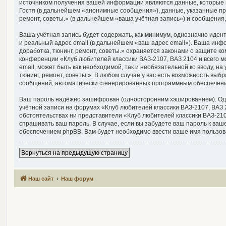
источником получения вашей информации являются данные, которые 
Гостя (в дальнейшем «анонимные сообщения»), данные, указанные при
ремонт, советы.» (в дальнейшем «ваша учётная запись») и сообщения
Ваша учётная запись будет содержать, как минимум, однозначно иде
и реальный адрес email (в дальнейшем «ваш адрес email»). Ваша инф
доработка, тюнинг, ремонт, советы.» охраняется законами о защите
конференции «Клуб любителей классики ВАЗ-2107, ВАЗ 2104 и всего мо
email, может быть как необходимой, так и необязательной ко вводу, 
тюнинг, ремонт, советы.». В любом случае у вас есть возможность выб
сообщений, автоматически сгенерированных программным обеспечен
Ваш пароль надёжно зашифрован (односторонним хэшированием). Однак
учётной записи на форумах «Клуб любителей классики ВАЗ-2107, ВАЗ 21
обстоятельствах ни представители «Клуб любителей классики ВАЗ-2107,
спрашивать ваш пароль. В случае, если вы забудете ваш пароль к в
обеспечением phpBB. Вам будет необходимо ввести ваше имя пользова
Вернуться на предыдущую страницу
Наш сайт
Наш форум