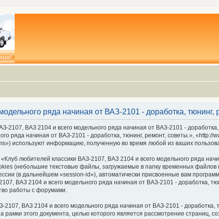
модельного ряда начиная от ВАЗ-2101 - доработка, тюнинг,
З-2107, ВАЗ 2104 и всего модельного ряда начиная от ВАЗ-2101 - доработка,
го ряда начиная от ВАЗ-2101 - доработка, тюнинг, ремонт, советы.», «http://
ms») используют информацию, полученную во время любой из ваших пользов
луб любителей классики ВАЗ-2107, ВАЗ 2104 и всего модельного ряда начина
ies (небольшие текстовые файлы, загружаемые в папку временных файлов в
ессии (в дальнейшем «session-id»), автоматически присвоенные вам програм
07, ВАЗ 2104 и всего модельного ряда начиная от ВАЗ-2101 - доработка, тюн
тво работы с форумами.
2107, ВАЗ 2104 и всего модельного ряда начиная от ВАЗ-2101 - доработка, т
а рамки этого документа, целью которого является рассмотрение страниц,