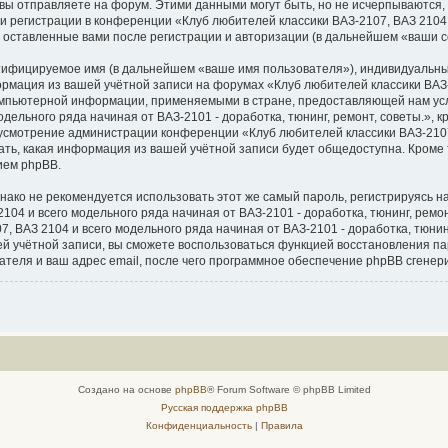
вы отправляете на форум. Этими данными могут быть, но не исчерпываются
 регистрации в конференции «Клуб любителей классики ВАЗ-2107, ВАЗ 2104 и
, оставленные вами после регистрации и авторизации (в дальнейшем «ваши 
нтифицируемое имя (в дальнейшем «ваше имя пользователя»), индивидуальны
ормация из вашей учётной записи на форумах «Клуб любителей классики ВАЗ-
 компьютерной информации, применяемыми в стране, предоставляющей нам ус
дельного ряда начиная от ВАЗ-2101 - доработка, тюнинг, ремонт, советы.», 
на усмотрение администрации конференции «Клуб любителей классики ВАЗ-2107
рать, какая информация из вашей учётной записи будет общедоступна. Кроме т
ием phpBB.
о не рекомендуется использовать этот же самый пароль, регистрируясь на 
04 и всего модельного ряда начиная от ВАЗ-2101 - доработка, тюнинг, ремонт,
 ВАЗ 2104 и всего модельного ряда начиная от ВАЗ-2101 - доработка, тюнинг,
ашей учётной записи, вы сможете воспользоваться функцией восстановления
теля и ваш адрес email, после чего программное обеспечение phpBB сгенер
Создано на основе
phpBB
® Forum Software © phpBB Limited
Русская поддержка phpBB
Конфиденциальность
|
Правила