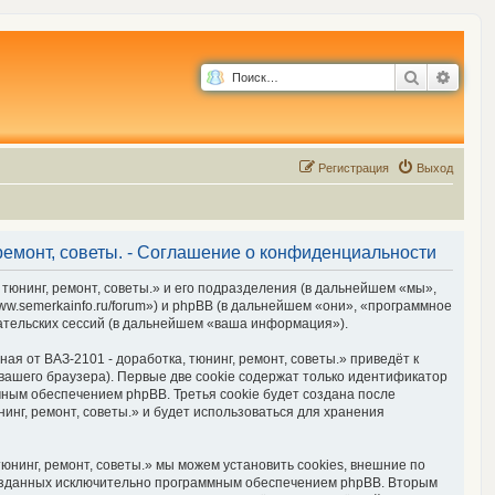
Поиск
Расш
Р
е
г
и
с
т
р
а
ц
и
я
Выход
 ремонт, советы. - Соглашение о конфиденциальности
 тюнинг, ремонт, советы.» и его подразделения (в дальнейшем «мы»,
www.semerkainfo.ru/forum») и phpBB (в дальнейшем «они», «программное
ательских сессий (в дальнейшем «ваша информация»).
я от ВАЗ-2101 - доработка, тюнинг, ремонт, советы.» приведёт к
ашего браузера). Первые две cookie содержат только идентификатор
мным обеспечением phpBB. Третья cookie будет создана после
инг, ремонт, советы.» и будет использоваться для хранения
юнинг, ремонт, советы.» мы можем установить cookies, внешние по
 созданных исключительно программным обеспечением phpBB. Вторым