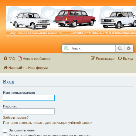
Поиск
Ра
FAQ
Новые сообщения
Р
е
г
и
с
т
р
а
ц
и
я
Выход
Наш сайт
Наш форум
Вход
Имя пользователя:
Пароль:
Забыли пароль?
Повторно выслать письмо для активации учётной записи
Запомнить меня
Скрыть моё пребывание на конференции в этот раз