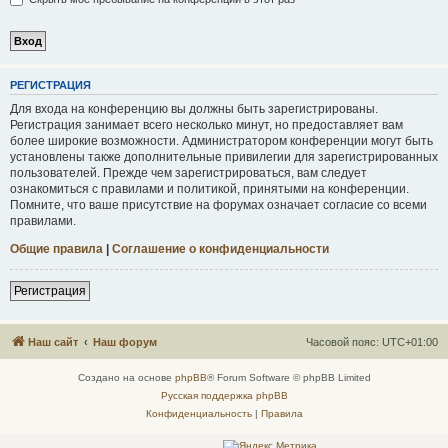
Р
Е
Г
И
С
Т
Р
А
Ц
И
Я
Для входа на конференцию вы должны быть зарегистрированы.
Регистрация занимает всего несколько минут, но предоставляет вам
более широкие возможности. Администратором конференции могут быть
установлены также дополнительные привилегии для зарегистрированных
пользователей. Прежде чем зарегистрироваться, вам следует
ознакомиться с правилами и политикой, принятыми на конференции.
Помните, что ваше присутствие на форумах означает согласие со всеми
правилами.
Общие правила
|
Соглашение о конфиденциальности
Р
е
г
и
с
т
р
а
ц
и
я
Наш сайт
Наш форум
Часовой пояс:
UTC+01:00
Создано на основе
phpBB
® Forum Software © phpBB Limited
Русская поддержка phpBB
Конфиденциальность
|
Правила