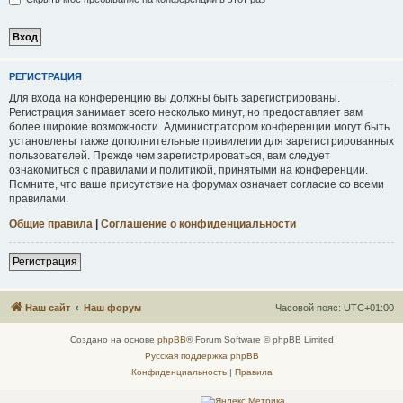
Р
Е
Г
И
С
Т
Р
А
Ц
И
Я
Для входа на конференцию вы должны быть зарегистрированы.
Регистрация занимает всего несколько минут, но предоставляет вам
более широкие возможности. Администратором конференции могут быть
установлены также дополнительные привилегии для зарегистрированных
пользователей. Прежде чем зарегистрироваться, вам следует
ознакомиться с правилами и политикой, принятыми на конференции.
Помните, что ваше присутствие на форумах означает согласие со всеми
правилами.
Общие правила
|
Соглашение о конфиденциальности
Р
е
г
и
с
т
р
а
ц
и
я
Наш сайт
Наш форум
Часовой пояс:
UTC+01:00
Создано на основе
phpBB
® Forum Software © phpBB Limited
Русская поддержка phpBB
Конфиденциальность
|
Правила