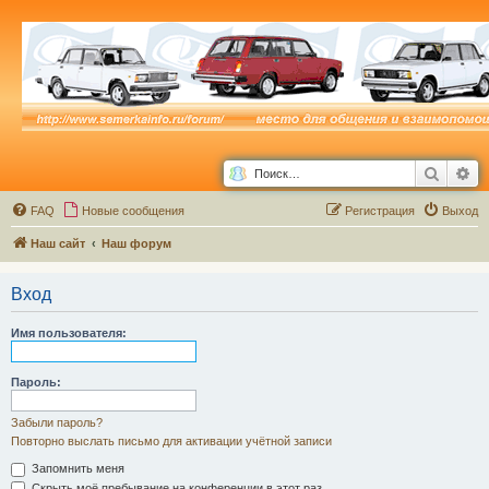
Поиск
Ра
FAQ
Новые сообщения
Р
е
г
и
с
т
р
а
ц
и
я
Выход
Наш сайт
Наш форум
Вход
Имя пользователя:
Пароль:
Забыли пароль?
Повторно выслать письмо для активации учётной записи
Запомнить меня
Скрыть моё пребывание на конференции в этот раз