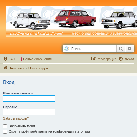
Поиск
Ра
FAQ
Новые сообщения
Р
е
г
и
с
т
р
а
ц
и
я
Выход
Наш сайт
Наш форум
Вход
Имя пользователя:
Пароль:
Забыли пароль?
Запомнить меня
Скрыть моё пребывание на конференции в этот раз