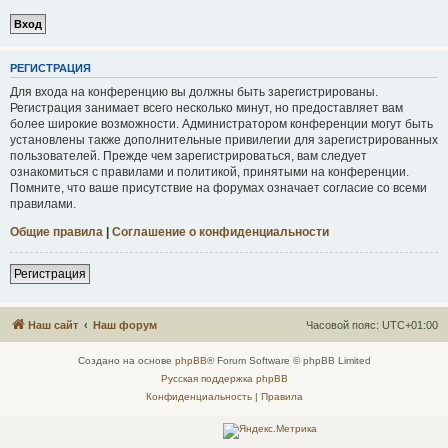
Р
Е
Г
И
С
Т
Р
А
Ц
И
Я
Для входа на конференцию вы должны быть зарегистрированы.
Регистрация занимает всего несколько минут, но предоставляет вам
более широкие возможности. Администратором конференции могут быть
установлены также дополнительные привилегии для зарегистрированных
пользователей. Прежде чем зарегистрироваться, вам следует
ознакомиться с правилами и политикой, принятыми на конференции.
Помните, что ваше присутствие на форумах означает согласие со всеми
правилами.
Общие правила
|
Соглашение о конфиденциальности
Р
е
г
и
с
т
р
а
ц
и
я
Наш сайт
Наш форум
Часовой пояс:
UTC+01:00
Создано на основе
phpBB
® Forum Software © phpBB Limited
Русская поддержка phpBB
Конфиденциальность
|
Правила