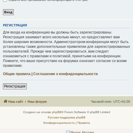
Р
Е
Г
И
С
Т
Р
А
Ц
И
Я
Для входа на конференцию вы должны быть зарегистрированы.
Регистрация занимает всего несколько минут, но предоставляет вам
более широкие возможности. Администратором конференции могут быть
установлены также дополнительные привилегии для зарегистрированных
пользователей. Прежде чем зарегистрироваться, вам следует
ознакомиться с правилами и политикой, принятыми на конференции.
Помните, что ваше присутствие на форумах означает согласие со всеми
правилами.
Общие правила
|
Соглашение о конфиденциальности
Р
е
г
и
с
т
р
а
ц
и
я
Наш сайт
Наш форум
Часовой пояс:
UTC+01:00
Создано на основе
phpBB
® Forum Software © phpBB Limited
Русская поддержка phpBB
Конфиденциальность
|
Правила