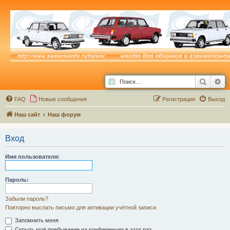
Поиск
Ра
FAQ
Новые сообщения
Р
е
г
и
с
т
р
а
ц
и
я
Выход
Наш сайт
Наш форум
Вход
Имя пользователя:
Пароль:
Забыли пароль?
Повторно выслать письмо для активации учётной записи
Запомнить меня
Скрыть моё пребывание на конференции в этот раз