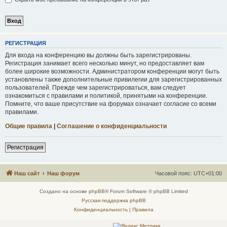
Р
Е
Г
И
С
Т
Р
А
Ц
И
Я
Для входа на конференцию вы должны быть зарегистрированы.
Регистрация занимает всего несколько минут, но предоставляет вам
более широкие возможности. Администратором конференции могут быть
установлены также дополнительные привилегии для зарегистрированных
пользователей. Прежде чем зарегистрироваться, вам следует
ознакомиться с правилами и политикой, принятыми на конференции.
Помните, что ваше присутствие на форумах означает согласие со всеми
правилами.
Общие правила
|
Соглашение о конфиденциальности
Р
е
г
и
с
т
р
а
ц
и
я
Наш сайт
Наш форум
Часовой пояс:
UTC+01:00
Создано на основе
phpBB
® Forum Software © phpBB Limited
Русская поддержка phpBB
Конфиденциальность
|
Правила