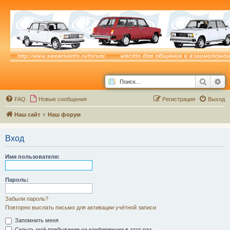
Поиск
Ра
FAQ
Новые сообщения
Р
е
г
и
с
т
р
а
ц
и
я
Выход
Наш сайт
Наш форум
Вход
Имя пользователя:
Пароль:
Забыли пароль?
Повторно выслать письмо для активации учётной записи
Запомнить меня
Скрыть моё пребывание на конференции в этот раз