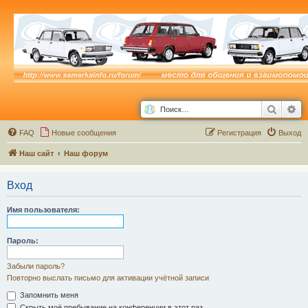
Поиск
Ра
FAQ
Новые сообщения
Р
е
г
и
с
т
р
а
ц
и
я
Выход
Наш сайт
Наш форум
Вход
Имя пользователя:
Пароль:
Забыли пароль?
Повторно выслать письмо для активации учётной записи
Запомнить меня
Скрыть моё пребывание на конференции в этот раз