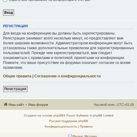
Р
Е
Г
И
С
Т
Р
А
Ц
И
Я
Для входа на конференцию вы должны быть зарегистрированы.
Регистрация занимает всего несколько минут, но предоставляет вам
более широкие возможности. Администратором конференции могут быть
установлены также дополнительные привилегии для зарегистрированных
пользователей. Прежде чем зарегистрироваться, вам следует
ознакомиться с правилами и политикой, принятыми на конференции.
Помните, что ваше присутствие на форумах означает согласие со всеми
правилами.
Общие правила
|
Соглашение о конфиденциальности
Р
е
г
и
с
т
р
а
ц
и
я
Наш сайт
Наш форум
Часовой пояс:
UTC+01:00
Создано на основе
phpBB
® Forum Software © phpBB Limited
Русская поддержка phpBB
Конфиденциальность
|
Правила