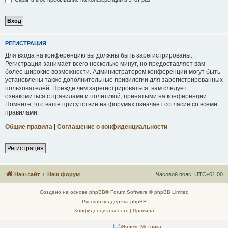
Р
Е
Г
И
С
Т
Р
А
Ц
И
Я
Для входа на конференцию вы должны быть зарегистрированы.
Регистрация занимает всего несколько минут, но предоставляет вам
более широкие возможности. Администратором конференции могут быть
установлены также дополнительные привилегии для зарегистрированных
пользователей. Прежде чем зарегистрироваться, вам следует
ознакомиться с правилами и политикой, принятыми на конференции.
Помните, что ваше присутствие на форумах означает согласие со всеми
правилами.
Общие правила
|
Соглашение о конфиденциальности
Р
е
г
и
с
т
р
а
ц
и
я
Наш сайт
Наш форум
Часовой пояс:
UTC+01:00
Создано на основе
phpBB
® Forum Software © phpBB Limited
Русская поддержка phpBB
Конфиденциальность
|
Правила