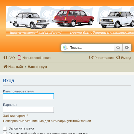
Поиск
Ра
FAQ
Новые сообщения
Р
е
г
и
с
т
р
а
ц
и
я
Выход
Наш сайт
Наш форум
Вход
Имя пользователя:
Пароль:
Забыли пароль?
Повторно выслать письмо для активации учётной записи
Запомнить меня
Скрыть моё пребывание на конференции в этот раз