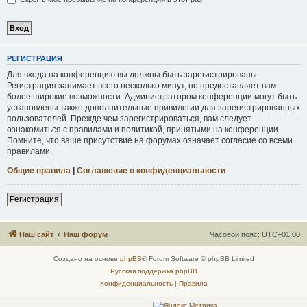
Р
Е
Г
И
С
Т
Р
А
Ц
И
Я
Для входа на конференцию вы должны быть зарегистрированы.
Регистрация занимает всего несколько минут, но предоставляет вам
более широкие возможности. Администратором конференции могут быть
установлены также дополнительные привилегии для зарегистрированных
пользователей. Прежде чем зарегистрироваться, вам следует
ознакомиться с правилами и политикой, принятыми на конференции.
Помните, что ваше присутствие на форумах означает согласие со всеми
правилами.
Общие правила
|
Соглашение о конфиденциальности
Р
е
г
и
с
т
р
а
ц
и
я
Наш сайт
Наш форум
Часовой пояс:
UTC+01:00
Создано на основе
phpBB
® Forum Software © phpBB Limited
Русская поддержка phpBB
Конфиденциальность
|
Правила