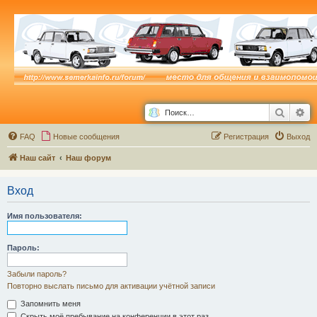
Поиск
Ра
FAQ
Новые сообщения
Р
е
г
и
с
т
р
а
ц
и
я
Выход
Наш сайт
Наш форум
Вход
Имя пользователя:
Пароль:
Забыли пароль?
Повторно выслать письмо для активации учётной записи
Запомнить меня
Скрыть моё пребывание на конференции в этот раз