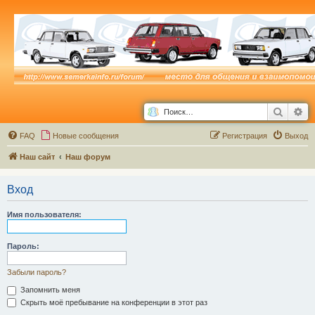
Поиск
Ра
FAQ
Новые сообщения
Р
е
г
и
с
т
р
а
ц
и
я
Выход
Наш сайт
Наш форум
Вход
Имя пользователя:
Пароль:
Забыли пароль?
Запомнить меня
Скрыть моё пребывание на конференции в этот раз