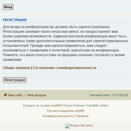
Р
Е
Г
И
С
Т
Р
А
Ц
И
Я
Для входа на конференцию вы должны быть зарегистрированы.
Регистрация занимает всего несколько минут, но предоставляет вам
более широкие возможности. Администратором конференции могут быть
установлены также дополнительные привилегии для зарегистрированных
пользователей. Прежде чем зарегистрироваться, вам следует
ознакомиться с правилами и политикой, принятыми на конференции.
Помните, что ваше присутствие на форумах означает согласие со всеми
правилами.
Общие правила
|
Соглашение о конфиденциальности
Р
е
г
и
с
т
р
а
ц
и
я
Наш сайт
Наш форум
Часовой пояс:
UTC+01:00
Создано на основе
phpBB
® Forum Software © phpBB Limited
Русская поддержка phpBB
Конфиденциальность
|
Правила