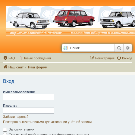
Поиск
Ра
FAQ
Новые сообщения
Р
е
г
и
с
т
р
а
ц
и
я
Выход
Наш сайт
Наш форум
Вход
Имя пользователя:
Пароль:
Забыли пароль?
Повторно выслать письмо для активации учётной записи
Запомнить меня
Скрыть моё пребывание на конференции в этот раз