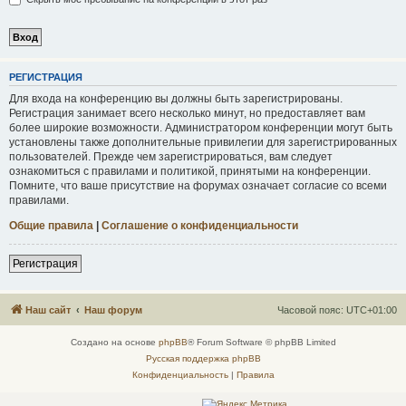
Р
Е
Г
И
С
Т
Р
А
Ц
И
Я
Для входа на конференцию вы должны быть зарегистрированы.
Регистрация занимает всего несколько минут, но предоставляет вам
более широкие возможности. Администратором конференции могут быть
установлены также дополнительные привилегии для зарегистрированных
пользователей. Прежде чем зарегистрироваться, вам следует
ознакомиться с правилами и политикой, принятыми на конференции.
Помните, что ваше присутствие на форумах означает согласие со всеми
правилами.
Общие правила
|
Соглашение о конфиденциальности
Р
е
г
и
с
т
р
а
ц
и
я
Наш сайт
Наш форум
Часовой пояс:
UTC+01:00
Создано на основе
phpBB
® Forum Software © phpBB Limited
Русская поддержка phpBB
Конфиденциальность
|
Правила