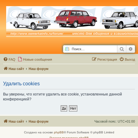
Поиск
Ра
FAQ
Новые сообщения
Р
е
г
и
с
т
р
а
ц
и
я
Выход
Наш сайт
Наш форум
Удалить cookies
Вы уверены, что хотите удалить все cookie, установленные данной
конференцией?
Наш сайт
Наш форум
Часовой пояс:
UTC+01:00
Создано на основе
phpBB
® Forum Software © phpBB Limited
Русская поддержка phpBB