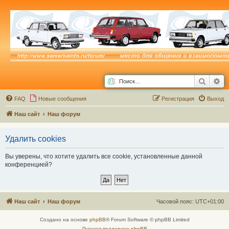
Поиск
Ра
FAQ
Новые сообщения
Р
е
г
и
с
т
р
а
ц
и
я
Выход
Наш сайт
Наш форум
Удалить cookies
Вы уверены, что хотите удалить все cookie, установленные данной
конференцией?
Наш сайт
Наш форум
Часовой пояс:
UTC+01:00
Создано на основе
phpBB
® Forum Software © phpBB Limited
Русская поддержка phpBB