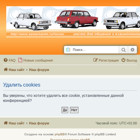
Поиск
Ра
FAQ
Новые сообщения
Р
е
г
и
с
т
р
а
ц
и
я
Выход
Наш сайт
Наш форум
Удалить cookies
Вы уверены, что хотите удалить все cookie, установленные данной
конференцией?
Наш сайт
Наш форум
Часовой пояс:
UTC+01:00
Создано на основе
phpBB
® Forum Software © phpBB Limited
Русская поддержка phpBB