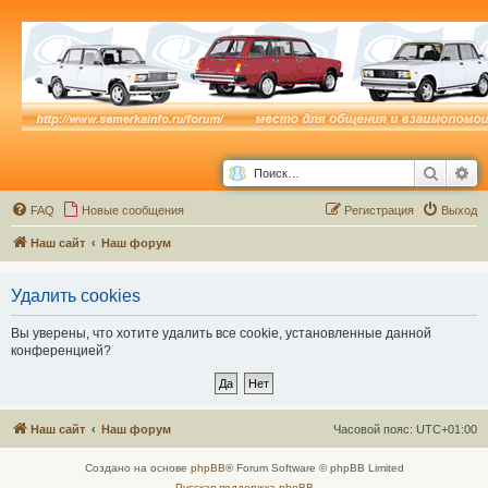
Поиск
Ра
FAQ
Новые сообщения
Р
е
г
и
с
т
р
а
ц
и
я
Выход
Наш сайт
Наш форум
Удалить cookies
Вы уверены, что хотите удалить все cookie, установленные данной
конференцией?
Наш сайт
Наш форум
Часовой пояс:
UTC+01:00
Создано на основе
phpBB
® Forum Software © phpBB Limited
Русская поддержка phpBB