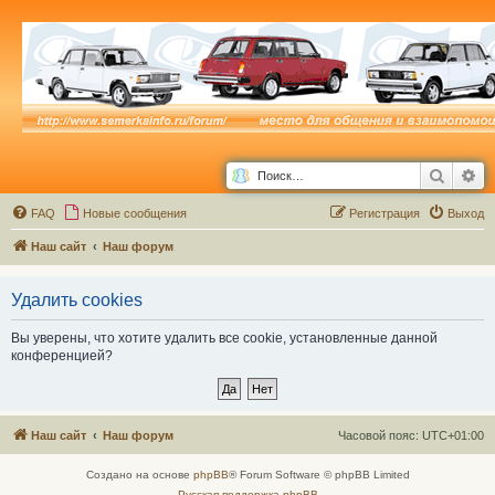
Поиск
Ра
FAQ
Новые сообщения
Р
е
г
и
с
т
р
а
ц
и
я
Выход
Наш сайт
Наш форум
Удалить cookies
Вы уверены, что хотите удалить все cookie, установленные данной
конференцией?
Наш сайт
Наш форум
Часовой пояс:
UTC+01:00
Создано на основе
phpBB
® Forum Software © phpBB Limited
Русская поддержка phpBB