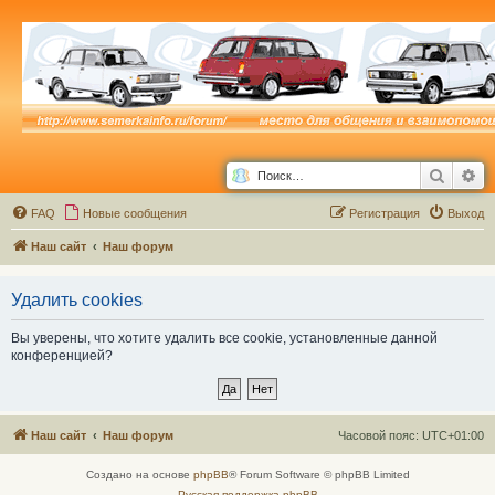
Поиск
Ра
FAQ
Новые сообщения
Р
е
г
и
с
т
р
а
ц
и
я
Выход
Наш сайт
Наш форум
Удалить cookies
Вы уверены, что хотите удалить все cookie, установленные данной
конференцией?
Наш сайт
Наш форум
Часовой пояс:
UTC+01:00
Создано на основе
phpBB
® Forum Software © phpBB Limited
Русская поддержка phpBB