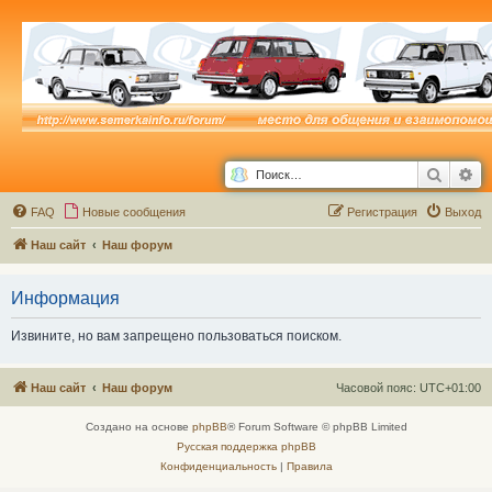
Поиск
Ра
FAQ
Новые сообщения
Р
е
г
и
с
т
р
а
ц
и
я
Выход
Наш сайт
Наш форум
Информация
Извините, но вам запрещено пользоваться поиском.
Наш сайт
Наш форум
Часовой пояс:
UTC+01:00
Создано на основе
phpBB
® Forum Software © phpBB Limited
Русская поддержка phpBB
Конфиденциальность
|
Правила