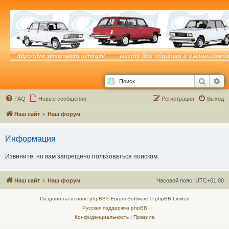
Поиск
Ра
FAQ
Новые сообщения
Р
е
г
и
с
т
р
а
ц
и
я
Выход
Наш сайт
Наш форум
Информация
Извините, но вам запрещено пользоваться поиском.
Наш сайт
Наш форум
Часовой пояс:
UTC+01:00
Создано на основе
phpBB
® Forum Software © phpBB Limited
Русская поддержка phpBB
Конфиденциальность
|
Правила