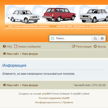
Поиск
Ра
FAQ
Новые сообщения
Р
е
г
и
с
т
р
а
ц
и
я
Выход
Наш сайт
Наш форум
Информация
Извините, но вам запрещено пользоваться поиском.
Наш сайт
Наш форум
Часовой пояс:
UTC+01:00
Создано на основе
phpBB
® Forum Software © phpBB Limited
Русская поддержка phpBB
Конфиденциальность
|
Правила