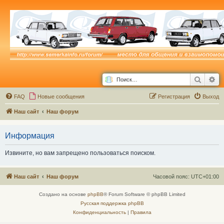
Поиск
Ра
FAQ
Новые сообщения
Р
е
г
и
с
т
р
а
ц
и
я
Выход
Наш сайт
Наш форум
Информация
Извините, но вам запрещено пользоваться поиском.
Наш сайт
Наш форум
Часовой пояс:
UTC+01:00
Создано на основе
phpBB
® Forum Software © phpBB Limited
Русская поддержка phpBB
Конфиденциальность
|
Правила