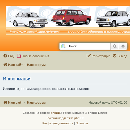
Поиск
Ра
FAQ
Новые сообщения
Р
е
г
и
с
т
р
а
ц
и
я
Выход
Наш сайт
Наш форум
Информация
Извините, но вам запрещено пользоваться поиском.
Наш сайт
Наш форум
Часовой пояс:
UTC+01:00
Создано на основе
phpBB
® Forum Software © phpBB Limited
Русская поддержка phpBB
Конфиденциальность
|
Правила