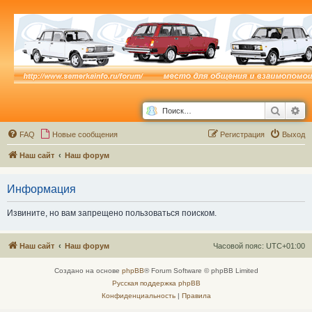
Поиск
Ра
FAQ
Новые сообщения
Р
е
г
и
с
т
р
а
ц
и
я
Выход
Наш сайт
Наш форум
Информация
Извините, но вам запрещено пользоваться поиском.
Наш сайт
Наш форум
Часовой пояс:
UTC+01:00
Создано на основе
phpBB
® Forum Software © phpBB Limited
Русская поддержка phpBB
Конфиденциальность
|
Правила