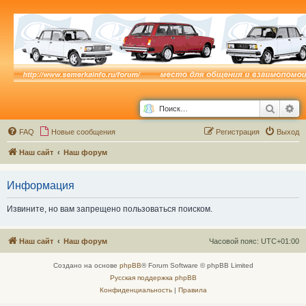
Поиск
Ра
FAQ
Новые сообщения
Р
е
г
и
с
т
р
а
ц
и
я
Выход
Наш сайт
Наш форум
Информация
Извините, но вам запрещено пользоваться поиском.
Наш сайт
Наш форум
Часовой пояс:
UTC+01:00
Создано на основе
phpBB
® Forum Software © phpBB Limited
Русская поддержка phpBB
Конфиденциальность
|
Правила