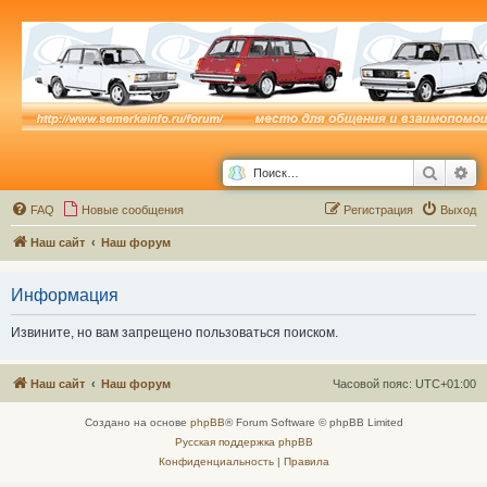
Поиск
Ра
FAQ
Новые сообщения
Р
е
г
и
с
т
р
а
ц
и
я
Выход
Наш сайт
Наш форум
Информация
Извините, но вам запрещено пользоваться поиском.
Наш сайт
Наш форум
Часовой пояс:
UTC+01:00
Создано на основе
phpBB
® Forum Software © phpBB Limited
Русская поддержка phpBB
Конфиденциальность
|
Правила