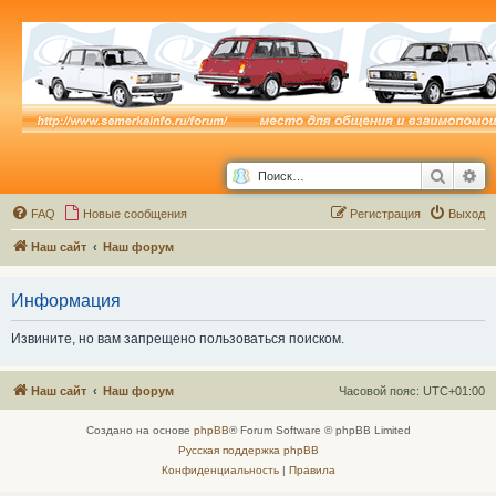
Поиск
Ра
FAQ
Новые сообщения
Р
е
г
и
с
т
р
а
ц
и
я
Выход
Наш сайт
Наш форум
Информация
Извините, но вам запрещено пользоваться поиском.
Наш сайт
Наш форум
Часовой пояс:
UTC+01:00
Создано на основе
phpBB
® Forum Software © phpBB Limited
Русская поддержка phpBB
Конфиденциальность
|
Правила