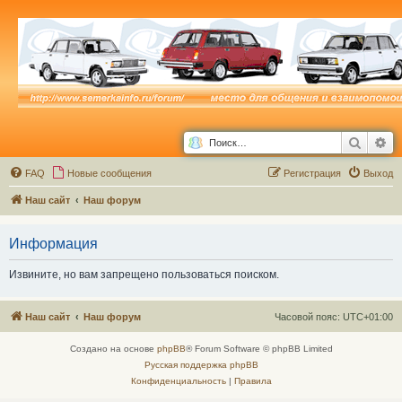
Поиск
Ра
FAQ
Новые сообщения
Р
е
г
и
с
т
р
а
ц
и
я
Выход
Наш сайт
Наш форум
Информация
Извините, но вам запрещено пользоваться поиском.
Наш сайт
Наш форум
Часовой пояс:
UTC+01:00
Создано на основе
phpBB
® Forum Software © phpBB Limited
Русская поддержка phpBB
Конфиденциальность
|
Правила