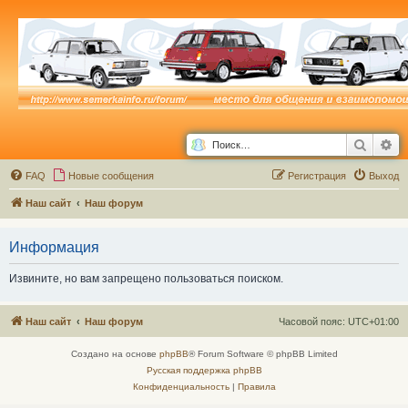
Поиск
Ра
FAQ
Новые сообщения
Р
е
г
и
с
т
р
а
ц
и
я
Выход
Наш сайт
Наш форум
Информация
Извините, но вам запрещено пользоваться поиском.
Наш сайт
Наш форум
Часовой пояс:
UTC+01:00
Создано на основе
phpBB
® Forum Software © phpBB Limited
Русская поддержка phpBB
Конфиденциальность
|
Правила