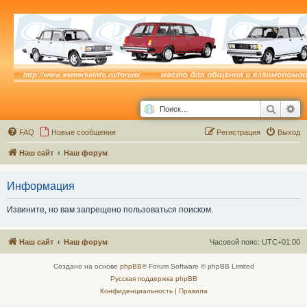
Поиск
Ра
FAQ
Новые сообщения
Р
е
г
и
с
т
р
а
ц
и
я
Выход
Наш сайт
Наш форум
Информация
Извините, но вам запрещено пользоваться поиском.
Наш сайт
Наш форум
Часовой пояс:
UTC+01:00
Создано на основе
phpBB
® Forum Software © phpBB Limited
Русская поддержка phpBB
Конфиденциальность
|
Правила