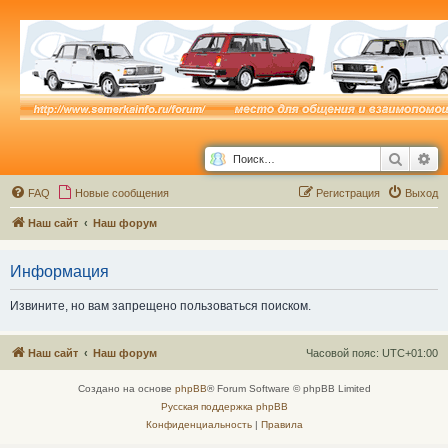
Поиск
Ра
FAQ
Новые сообщения
Р
е
г
и
с
т
р
а
ц
и
я
Выход
Наш сайт
Наш форум
Информация
Извините, но вам запрещено пользоваться поиском.
Наш сайт
Наш форум
Часовой пояс:
UTC+01:00
Создано на основе
phpBB
® Forum Software © phpBB Limited
Русская поддержка phpBB
Конфиденциальность
|
Правила