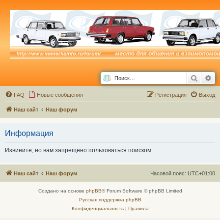
Поиск
Ра
FAQ
Новые сообщения
Р
е
г
и
с
т
р
а
ц
и
я
Выход
Наш сайт
Наш форум
Информация
Извините, но вам запрещено пользоваться поиском.
Наш сайт
Наш форум
Часовой пояс:
UTC+01:00
Создано на основе
phpBB
® Forum Software © phpBB Limited
Русская поддержка phpBB
Конфиденциальность
|
Правила