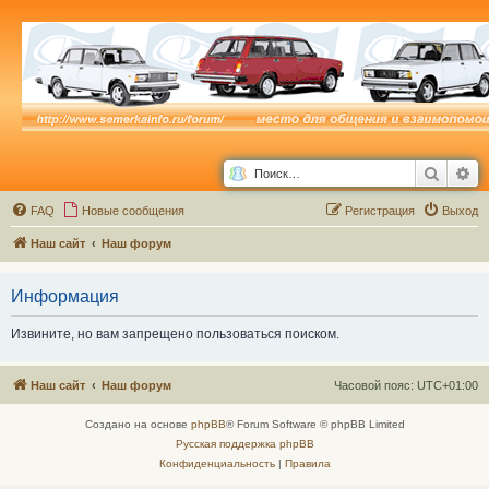
Поиск
Ра
FAQ
Новые сообщения
Р
е
г
и
с
т
р
а
ц
и
я
Выход
Наш сайт
Наш форум
Информация
Извините, но вам запрещено пользоваться поиском.
Наш сайт
Наш форум
Часовой пояс:
UTC+01:00
Создано на основе
phpBB
® Forum Software © phpBB Limited
Русская поддержка phpBB
Конфиденциальность
|
Правила