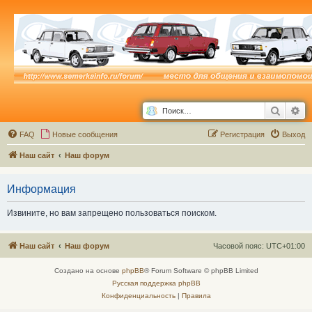
Поиск
Ра
FAQ
Новые сообщения
Р
е
г
и
с
т
р
а
ц
и
я
Выход
Наш сайт
Наш форум
Информация
Извините, но вам запрещено пользоваться поиском.
Наш сайт
Наш форум
Часовой пояс:
UTC+01:00
Создано на основе
phpBB
® Forum Software © phpBB Limited
Русская поддержка phpBB
Конфиденциальность
|
Правила