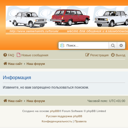
Поиск
Ра
FAQ
Новые сообщения
Р
е
г
и
с
т
р
а
ц
и
я
Выход
Наш сайт
Наш форум
Информация
Извините, но вам запрещено пользоваться поиском.
Наш сайт
Наш форум
Часовой пояс:
UTC+01:00
Создано на основе
phpBB
® Forum Software © phpBB Limited
Русская поддержка phpBB
Конфиденциальность
|
Правила