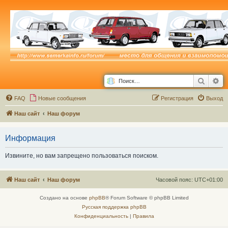
Поиск
Ра
FAQ
Новые сообщения
Р
е
г
и
с
т
р
а
ц
и
я
Выход
Наш сайт
Наш форум
Информация
Извините, но вам запрещено пользоваться поиском.
Наш сайт
Наш форум
Часовой пояс:
UTC+01:00
Создано на основе
phpBB
® Forum Software © phpBB Limited
Русская поддержка phpBB
Конфиденциальность
|
Правила