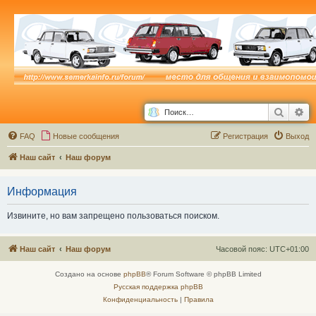
Поиск
Ра
FAQ
Новые сообщения
Р
е
г
и
с
т
р
а
ц
и
я
Выход
Наш сайт
Наш форум
Информация
Извините, но вам запрещено пользоваться поиском.
Наш сайт
Наш форум
Часовой пояс:
UTC+01:00
Создано на основе
phpBB
® Forum Software © phpBB Limited
Русская поддержка phpBB
Конфиденциальность
|
Правила