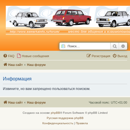
Поиск
Ра
FAQ
Новые сообщения
Р
е
г
и
с
т
р
а
ц
и
я
Выход
Наш сайт
Наш форум
Информация
Извините, но вам запрещено пользоваться поиском.
Наш сайт
Наш форум
Часовой пояс:
UTC+01:00
Создано на основе
phpBB
® Forum Software © phpBB Limited
Русская поддержка phpBB
Конфиденциальность
|
Правила