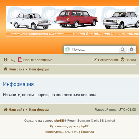
Поиск
Ра
FAQ
Новые сообщения
Р
е
г
и
с
т
р
а
ц
и
я
Выход
Наш сайт
Наш форум
Информация
Извините, но вам запрещено пользоваться поиском.
Наш сайт
Наш форум
Часовой пояс:
UTC+01:00
Создано на основе
phpBB
® Forum Software © phpBB Limited
Русская поддержка phpBB
Конфиденциальность
|
Правила