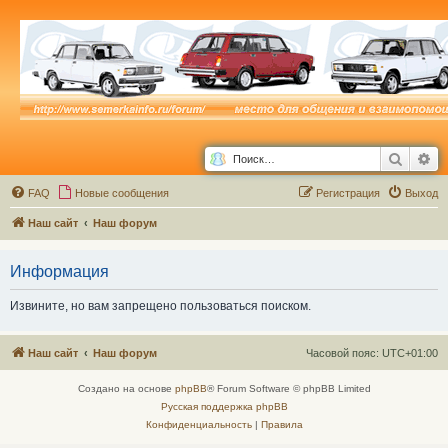
Поиск
Ра
FAQ
Новые сообщения
Р
е
г
и
с
т
р
а
ц
и
я
Выход
Наш сайт
Наш форум
Информация
Извините, но вам запрещено пользоваться поиском.
Наш сайт
Наш форум
Часовой пояс:
UTC+01:00
Создано на основе
phpBB
® Forum Software © phpBB Limited
Русская поддержка phpBB
Конфиденциальность
|
Правила