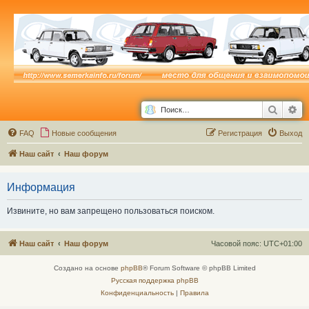
Поиск
Ра
FAQ
Новые сообщения
Р
е
г
и
с
т
р
а
ц
и
я
Выход
Наш сайт
Наш форум
Информация
Извините, но вам запрещено пользоваться поиском.
Наш сайт
Наш форум
Часовой пояс:
UTC+01:00
Создано на основе
phpBB
® Forum Software © phpBB Limited
Русская поддержка phpBB
Конфиденциальность
|
Правила