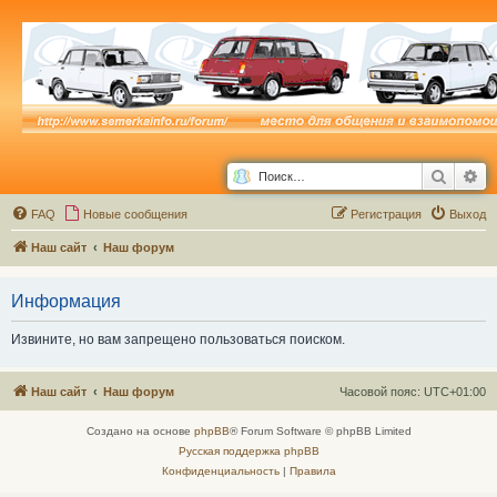
Поиск
Ра
FAQ
Новые сообщения
Р
е
г
и
с
т
р
а
ц
и
я
Выход
Наш сайт
Наш форум
Информация
Извините, но вам запрещено пользоваться поиском.
Наш сайт
Наш форум
Часовой пояс:
UTC+01:00
Создано на основе
phpBB
® Forum Software © phpBB Limited
Русская поддержка phpBB
Конфиденциальность
|
Правила