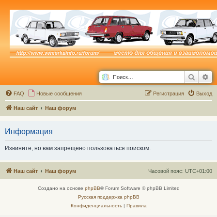
Поиск
Ра
FAQ
Новые сообщения
Р
е
г
и
с
т
р
а
ц
и
я
Выход
Наш сайт
Наш форум
Информация
Извините, но вам запрещено пользоваться поиском.
Наш сайт
Наш форум
Часовой пояс:
UTC+01:00
Создано на основе
phpBB
® Forum Software © phpBB Limited
Русская поддержка phpBB
Конфиденциальность
|
Правила