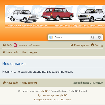
Поиск
Ра
FAQ
Новые сообщения
Р
е
г
и
с
т
р
а
ц
и
я
Выход
Наш сайт
Наш форум
Информация
Извините, но вам запрещено пользоваться поиском.
Наш сайт
Наш форум
Часовой пояс:
UTC+01:00
Создано на основе
phpBB
® Forum Software © phpBB Limited
Русская поддержка phpBB
Конфиденциальность
|
Правила