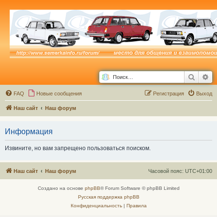
Поиск
Ра
FAQ
Новые сообщения
Р
е
г
и
с
т
р
а
ц
и
я
Выход
Наш сайт
Наш форум
Информация
Извините, но вам запрещено пользоваться поиском.
Наш сайт
Наш форум
Часовой пояс:
UTC+01:00
Создано на основе
phpBB
® Forum Software © phpBB Limited
Русская поддержка phpBB
Конфиденциальность
|
Правила