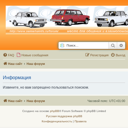
Поиск
Ра
FAQ
Новые сообщения
Р
е
г
и
с
т
р
а
ц
и
я
Выход
Наш сайт
Наш форум
Информация
Извините, но вам запрещено пользоваться поиском.
Наш сайт
Наш форум
Часовой пояс:
UTC+01:00
Создано на основе
phpBB
® Forum Software © phpBB Limited
Русская поддержка phpBB
Конфиденциальность
|
Правила