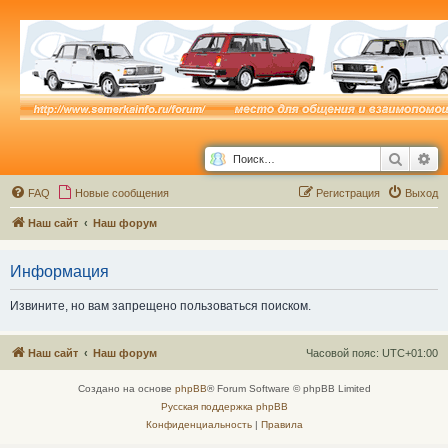
Поиск
Ра
FAQ
Новые сообщения
Р
е
г
и
с
т
р
а
ц
и
я
Выход
Наш сайт
Наш форум
Информация
Извините, но вам запрещено пользоваться поиском.
Наш сайт
Наш форум
Часовой пояс:
UTC+01:00
Создано на основе
phpBB
® Forum Software © phpBB Limited
Русская поддержка phpBB
Конфиденциальность
|
Правила