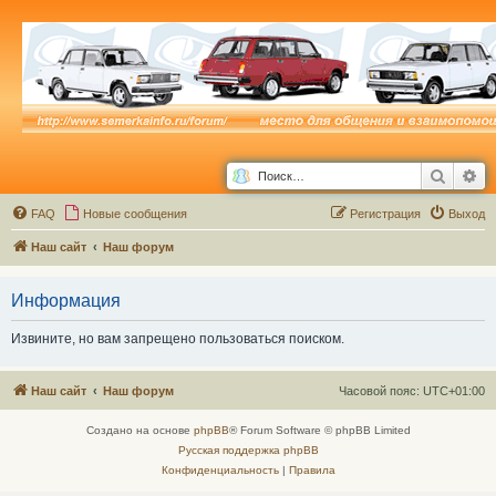
Поиск
Ра
FAQ
Новые сообщения
Р
е
г
и
с
т
р
а
ц
и
я
Выход
Наш сайт
Наш форум
Информация
Извините, но вам запрещено пользоваться поиском.
Наш сайт
Наш форум
Часовой пояс:
UTC+01:00
Создано на основе
phpBB
® Forum Software © phpBB Limited
Русская поддержка phpBB
Конфиденциальность
|
Правила