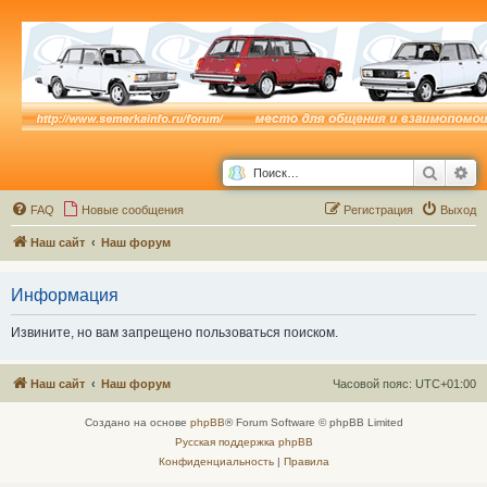
Поиск
Ра
FAQ
Новые сообщения
Р
е
г
и
с
т
р
а
ц
и
я
Выход
Наш сайт
Наш форум
Информация
Извините, но вам запрещено пользоваться поиском.
Наш сайт
Наш форум
Часовой пояс:
UTC+01:00
Создано на основе
phpBB
® Forum Software © phpBB Limited
Русская поддержка phpBB
Конфиденциальность
|
Правила